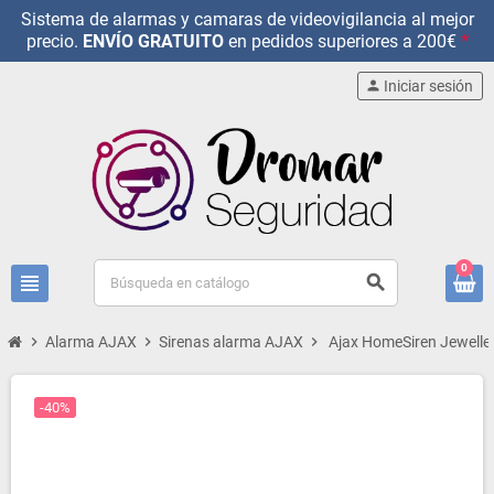
Sistema de alarmas y camaras de videovigilancia al mejor
precio.
ENVÍO GRATUITO
en pedidos superiores a 200€
*
person
Iniciar sesión
0
view_headline
search
chevron_right
Alarma AJAX
chevron_right
Sirenas alarma AJAX
chevron_right
Ajax HomeSiren Jeweller.
-40%