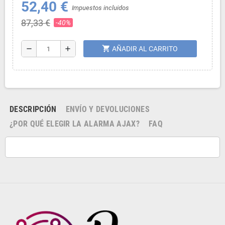
52,40 €
Impuestos incluidos
87,33 €
-40%
shopping_cart
remove
add
AÑADIR AL CARRITO
DESCRIPCIÓN
ENVÍO Y DEVOLUCIONES
¿POR QUÉ ELEGIR LA ALARMA AJAX?
FAQ