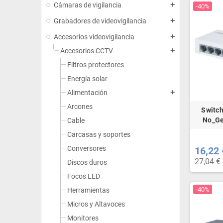
Cámaras de vigilancia
add
-40%
Grabadores de videovigilancia
add
Accesorios videovigilancia
add
Accesorios CCTV
add
Filtros protectores
Energía solar
Alimentación
add
Arcones
Switch
No_Ge
Cable
Carcasas y soportes
Conversores
16,22 
27,04 €
Discos duros
Focos LED
-40%
Herramientas
Micros y Altavoces
Monitores