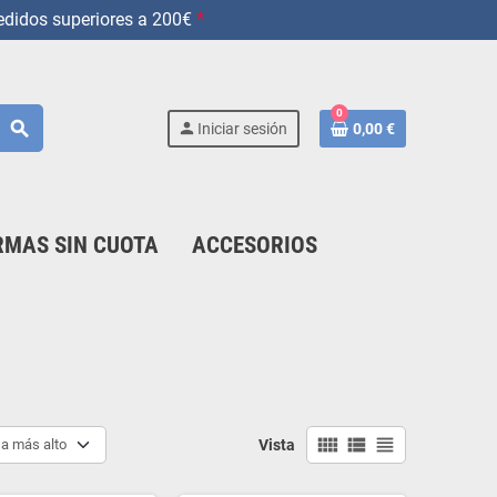
didos superiores a 200€
*
0
search
person
Iniciar sesión
0,00 €
MAS SIN CUOTA
ACCESORIOS
view_comfy
view_list
view_headline
 a más alto
Vista