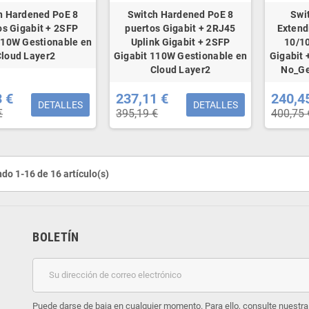
h Hardened PoE 8
Switch Hardened PoE 8
Swi
os Gigabit + 2SFP
puertos Gigabit + 2RJ45
Extend
110W Gestionable en
Uplink Gigabit + 2SFP
10/10
Cloud Layer2
Gigabit 110W Gestionable en
Gigabit 
Cloud Layer2
No_Ge
3 €
237,11 €
240,4
DETALLES
DETALLES
€
395,19 €
400,75 
do 1-16 de 16 artículo(s)
BOLETÍN
Puede darse de baja en cualquier momento. Para ello, consulte nuestra 