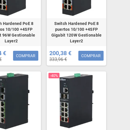
h Hardened PoE 8
Switch Hardened PoE 8
tos 10/100 +4SFP
puertos 10/100 +4SFP
t 96W Gestionable
Gigabit 120W Gestionable
Layer2
Layer2
4 €
200,38 €
COMPRAR
COMPRAR
€
333,96 €
-40%