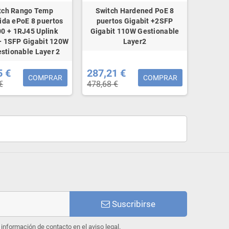
tch Rango Temp
Switch Hardened PoE 8
ida ePoE 8 puertos
puertos Gigabit +2SFP
0 + 1RJ45 Uplink
Gigabit 110W Gestionable
+ 1SFP Gigabit 120W
Layer2
stionable Layer 2
5 €
287,21 €
COMPRAR
COMPRAR
€
478,68 €
Suscribirse
información de contacto en el aviso legal.