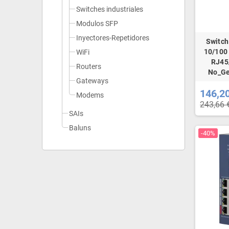
Switches industriales
Modulos SFP
Inyectores-Repetidores
Switch
10/100
WiFi
RJ45
Routers
No_Ge
Gateways
146,2
Modems
243,66 
SAIs
Baluns
-40%