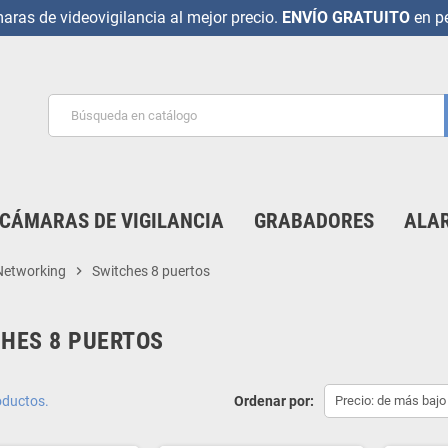
ras de videovigilancia al mejor precio.
ENVÍO GRATUITO
en pe
CÁMARAS DE VIGILANCIA
GRABADORES
ALAR
Networking
chevron_right
Switches 8 puertos
HES 8 PUERTOS
oductos.
Ordenar por:
Precio: de más bajo