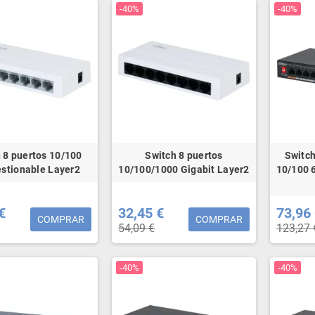
-40%
-40%
 8 puertos 10/100
Switch 8 puertos
Switch
stionable Layer2
10/100/1000 Gigabit Layer2
10/100 
€
32,45 €
73,96
COMPRAR
COMPRAR
54,09 €
123,27 
-40%
-40%