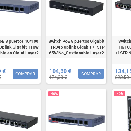
oE 8 puertos 10/100
Switch PoE 8 puertos Gigabit
Switch
Uplink Gigabit 110W
+1RJ45 Uplink Gigabit +1SFP
10/100
ble en Cloud Layer2
65W No_Gestionable Layer2
+1SFP 
9 €
104,60 €
134,1
COMPRAR
COMPRAR
€
174,33 €
223,58 
-40%
-40%