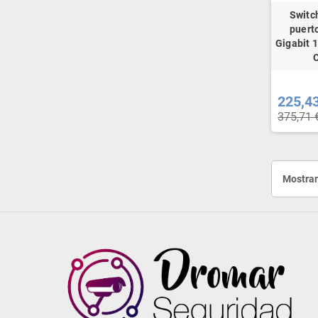
Switc
puert
Gigabit 
225,4
375,71 
Mostran