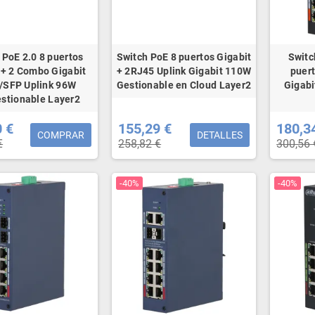
 PoE 2.0 8 puertos
Switch PoE 8 puertos Gigabit
Switc
 + 2 Combo Gigabit
+ 2RJ45 Uplink Gigabit 110W
puer
/SFP Uplink 96W
Gestionable en Cloud Layer2
Gigabi
stionable Layer2
0 €
155,29 €
180,3
COMPRAR
DETALLES
€
258,82 €
300,56 
-40%
-40%