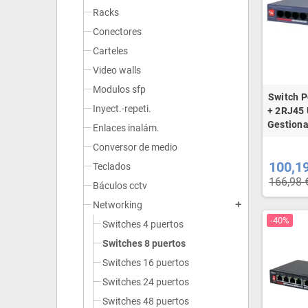
Racks
Conectores
Carteles
Video walls
Modulos sfp
Switch P
Inyect.-repeti.
+ 2RJ45 
Gestiona
Enlaces inalám.
Conversor de medio
100,1
Teclados
166,98 
Báculos cctv
Networking
add
-40%
Switches 4 puertos
Switches 8 puertos
Switches 16 puertos
Switches 24 puertos
Switches 48 puertos