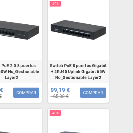
-40%
 PoE 2.0 8 puertos
Switch PoE 8 puertos Gigabit
60W No_Gestionable
+ 2RJ45 Uplink Gigabit 65W
Layer2
No_Gestionable Layer2
 €
99,19 €
COMPRAR
COMPRAR
€
165,32 €
-40%