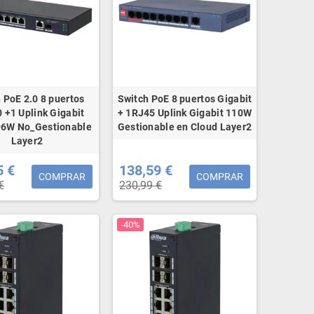
 PoE 2.0 8 puertos
Switch PoE 8 puertos Gigabit
 +1 Uplink Gigabit
+ 1RJ45 Uplink Gigabit 110W
96W No_Gestionable
Gestionable en Cloud Layer2
Layer2
5 €
138,59 €
COMPRAR
COMPRAR
€
230,99 €
-40%