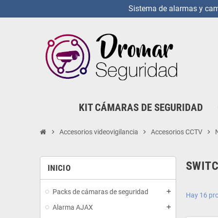
Sistema de alarmas y cama
KIT CÁMARAS DE SEGURIDAD
chevron_right
Accesorios videovigilancia
chevron_right
Accesorios CCTV
chevron_right
SWITC
INICIO
Packs de cámaras de seguridad
add
Hay 16 pr
Alarma AJAX
add