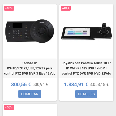
-40%
-40%
Teclado IP
Joystick con Pantalla Touch 10.1"
RS485/RS422/USB/RS232 para
IP WiFi RS485 USB 4xHDMI
control PTZ DVR NVR 3 Ejes 12Vdc
control PTZ DVR NVR NVD 12Vdc
300,56 €
1.834,91 €
500,94 €
3.058,18 €
COMPRAR
DETALLES
-40%