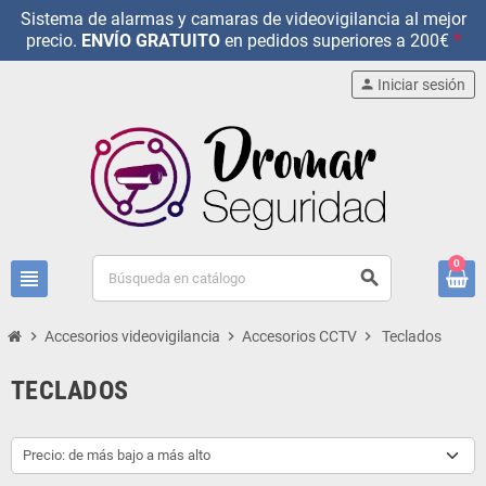
Sistema de alarmas y camaras de videovigilancia al mejor
precio.
ENVÍO GRATUITO
en pedidos superiores a 200€
*
person
Iniciar sesión
0
view_headline
search
chevron_right
Accesorios videovigilancia
chevron_right
Accesorios CCTV
chevron_right
Teclados
TECLADOS
Precio: de más bajo a más alto