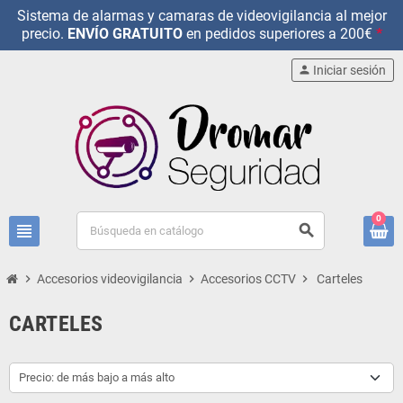
Sistema de alarmas y camaras de videovigilancia al mejor
precio.
ENVÍO GRATUITO
en pedidos superiores a 200€
*
person
Iniciar sesión
0
view_headline
search
chevron_right
Accesorios videovigilancia
chevron_right
Accesorios CCTV
chevron_right
Carteles
CARTELES
Precio: de más bajo a más alto