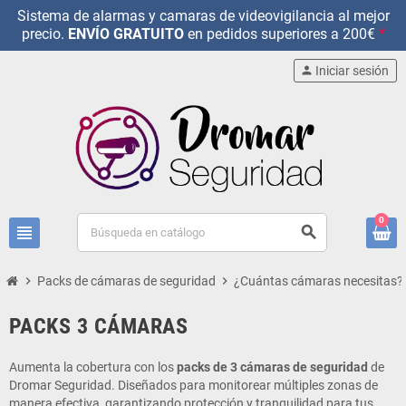
Sistema de alarmas y camaras de videovigilancia al mejor
precio.
ENVÍO GRATUITO
en pedidos superiores a 200€
*
person
Iniciar sesión
0
view_headline
search
chevron_right
Packs de cámaras de seguridad
chevron_right
¿Cuántas cámaras necesitas?
PACKS 3 CÁMARAS
Aumenta la cobertura con los
packs de 3 cámaras de seguridad
de
Dromar Seguridad. Diseñados para monitorear múltiples zonas de
manera efectiva, garantizando protección y tranquilidad para tus