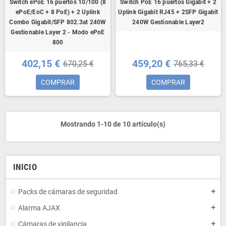
Switch ePoE 16 puertos 10/100 (8
Switch PoE 16 puertos Gigabit + 2
ePoE/EoC + 8 PoE) + 2 Uplink
Uplink Gigabit RJ45 + 2SFP Gigabit
Combo Gigabit/SFP 802.3at 240W
240W Gestionable Layer2
Gestionable Layer 2 - Modo ePoE
800
402,15 €
459,20 €
670,25 €
765,33 €
COMPRAR
COMPRAR
Mostrando 1-10 de 10 artículo(s)
INICIO
Packs de cámaras de seguridad
add
Alarma AJAX
add
Cámaras de vigilancia
add