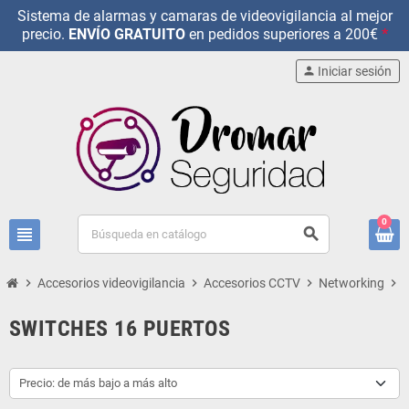
Sistema de alarmas y camaras de videovigilancia al mejor
precio.
ENVÍO GRATUITO
en pedidos superiores a 200€
*
person
Iniciar sesión
0
view_headline
search
chevron_right
Accesorios videovigilancia
chevron_right
Accesorios CCTV
chevron_right
Networking
chevron_right
SWITCHES 16 PUERTOS
Precio: de más bajo a más alto