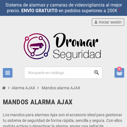
Sistema de alarmas y camaras de videovigilancia al mejor
precio.
ENVÍO GRATUITO
en pedidos superiores a 200€
*
person
Iniciar sesión
0
view_headline
search
chevron_right
Alarma AJAX
chevron_right
Mandos alarma AJAX
MANDOS ALARMA AJAX
Los mandos para alarmas Ajax son el accesorio ideal para gestionar
tu sistema de seguridad de forma rápida, sencilla y segura. Con ellos
podrás activar o desactivar la alarma, enviar una señal de