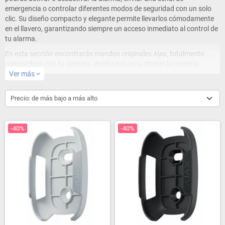
emergencia o controlar diferentes modos de seguridad con un solo
clic. Su diseño compacto y elegante permite llevarlos cómodamente
en el llavero, garantizando siempre un acceso inmediato al control de
tu alarma.
En esta sección encontrarás mandos originales Ajax, totalmente
compatibles con tu sistema, diseñados para ofrecer la máxima
fiabilidad y protección. Si buscas comodidad, seguridad y tecnología
Ver más
expand_more
avanzada, los mandos Ajax son la mejor solución para tu hogar o
negocio.
Precio: de más bajo a más alto
-40%
-40%