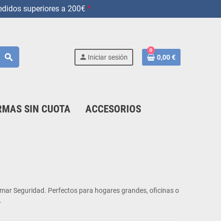
didos superiores a 200€
*
0
search
person
Iniciar sesión
0,00 €
MAS SIN CUOTA
ACCESORIOS
mar Seguridad. Perfectos para hogares grandes, oficinas o
.