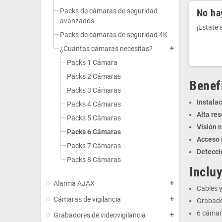
Packs de cámaras de seguridad
No ha
avanzados
¡Estate
Packs de cámaras de seguridad 4K
¿Cuántas cámaras necesitas?
add
Packs 1 Cámara
Packs 2 Cámaras
Benef
Packs 3 Cámaras
Instalac
Packs 4 Cámaras
Alta res
Packs 5 Cámaras
Visión 
Packs 6 Cámaras
Acceso 
Packs 7 Cámaras
Detecci
Packs 8 Cámaras
Incluy
Alarma AJAX
add
Cables 
Cámaras de vigilancia
add
Grabado
6 cámar
Grabadores de videovigilancia
add