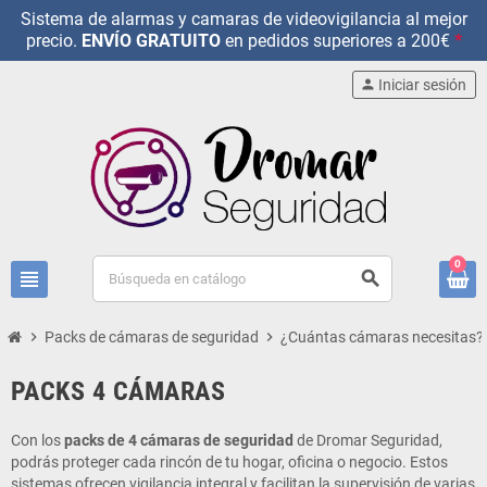
Sistema de alarmas y camaras de videovigilancia al mejor
precio.
ENVÍO GRATUITO
en pedidos superiores a 200€
*
person
Iniciar sesión
0
view_headline
search
chevron_right
Packs de cámaras de seguridad
chevron_right
¿Cuántas cámaras necesitas?
PACKS 4 CÁMARAS
Con los
packs de 4 cámaras de seguridad
de Dromar Seguridad,
podrás proteger cada rincón de tu hogar, oficina o negocio. Estos
sistemas ofrecen vigilancia integral y facilitan la supervisión de varias