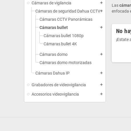
Cámaras de vigilancia
add
Las
cámar
Cámaras de seguridad Dahua CCTV
enfocada e
add
Cámaras CCTV Panorámicas
Cámaras bullet
add
No ha
Cámaras bullet 1080p
¡Estate
Cámaras bullet 4K
Cámaras domo
add
Cámaras domo motorizadas
Cámaras Dahua IP
add
Grabadores de videovigilancia
add
Accesorios videovigilancia
add