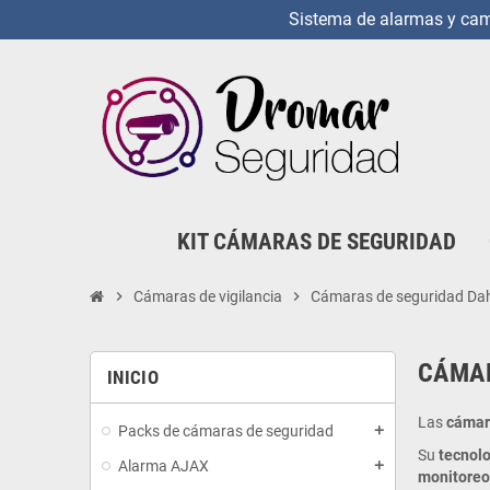
Sistema de alarmas y cama
KIT CÁMARAS DE SEGURIDAD
chevron_right
Cámaras de vigilancia
chevron_right
Cámaras de seguridad D
CÁMA
INICIO
Las
cámar
Packs de cámaras de seguridad
add
Su
tecnol
Alarma AJAX
add
monitoreo