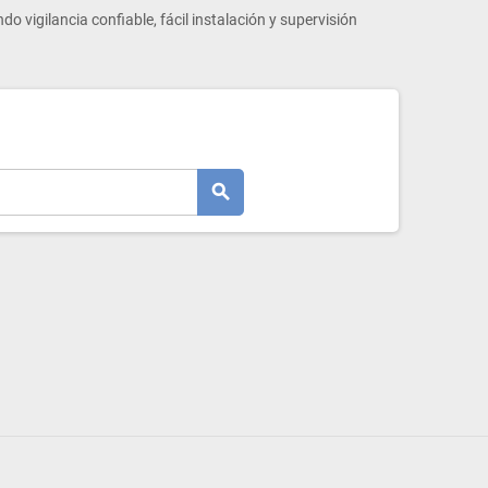
ndo vigilancia confiable, fácil instalación y supervisión
search