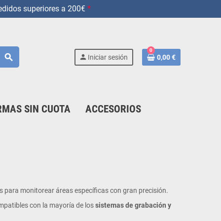
didos superiores a 200€
*
0
search
person
Iniciar sesión
0,00 €
MAS SIN CUOTA
ACCESORIOS
s para monitorear áreas específicas con gran precisión.
mpatibles con la mayoría de los
sistemas de grabación y