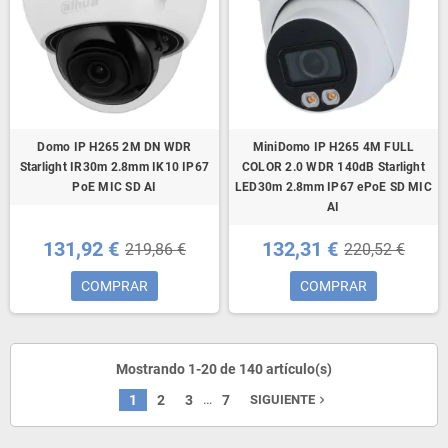
Domo IP H265 2M DN WDR
MiniDomo IP H265 4M FULL
Starlight IR30m 2.8mm IK10 IP67
COLOR 2.0 WDR 140dB Starlight
PoE MIC SD AI
LED30m 2.8mm IP67 ePoE SD MIC
AI
131,92 €
132,31 €
219,86 €
220,52 €
COMPRAR
COMPRAR
Mostrando 1-20 de 140 artículo(s)
…
1
2
3
7
SIGUIENTE
navigate_next