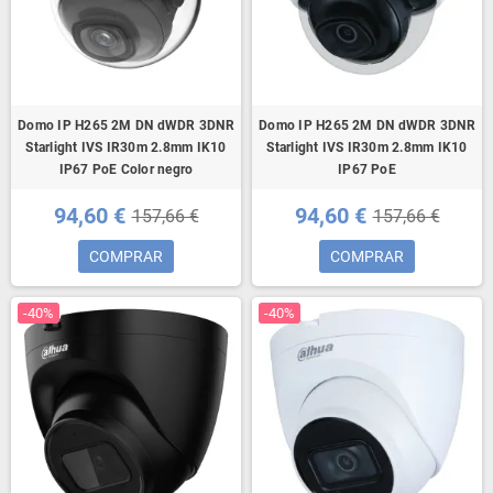
Domo IP H265 2M DN dWDR 3DNR
Domo IP H265 2M DN dWDR 3DNR
Starlight IVS IR30m 2.8mm IK10
Starlight IVS IR30m 2.8mm IK10
IP67 PoE Color negro
IP67 PoE
94,60 €
94,60 €
157,66 €
157,66 €
COMPRAR
COMPRAR
-40%
-40%