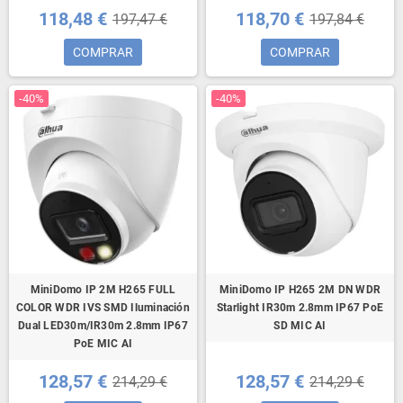
118,48 €
118,70 €
197,47 €
197,84 €
COMPRAR
COMPRAR
-40%
-40%
MiniDomo IP 2M H265 FULL
MiniDomo IP H265 2M DN WDR
COLOR WDR IVS SMD Iluminación
Starlight IR30m 2.8mm IP67 PoE
Dual LED30m/IR30m 2.8mm IP67
SD MIC AI
PoE MIC AI
128,57 €
128,57 €
214,29 €
214,29 €