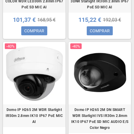
COLOR WDR LED30m 2.8mm IP67
3DNR Starlight IR30m 2.8mm IP67
PoE SD MIC AI
PoE SD MIC AI
101,37 €
115,22 €
168,95 €
192,03 €
COMPRAR
COMPRAR
-40%
-40%
Domo IP H265 2M WDR Starlight
Domo IP H265 2M DN SMART
IR50m 2.8mm IK10 IP67 PoE MIC
WDR Starlight IVS IR30m 2.8mm
AI
IK10 IP67 PoE SD MIC AUDIO E/S
Color Negro