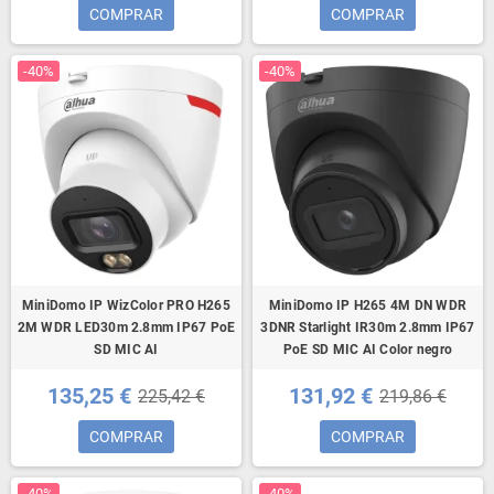
COMPRAR
COMPRAR
-40%
-40%
MiniDomo IP WizColor PRO H265
MiniDomo IP H265 4M DN WDR
2M WDR LED30m 2.8mm IP67 PoE
3DNR Starlight IR30m 2.8mm IP67
SD MIC AI
PoE SD MIC AI Color negro
135,25 €
131,92 €
225,42 €
219,86 €
COMPRAR
COMPRAR
-40%
-40%