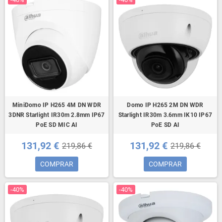
MiniDomo IP H265 4M DN WDR
Domo IP H265 2M DN WDR
3DNR Starlight IR30m 2.8mm IP67
Starlight IR30m 3.6mm IK10 IP67
PoE SD MIC AI
PoE SD AI
131,92 €
131,92 €
219,86 €
219,86 €
COMPRAR
COMPRAR
-40%
-40%